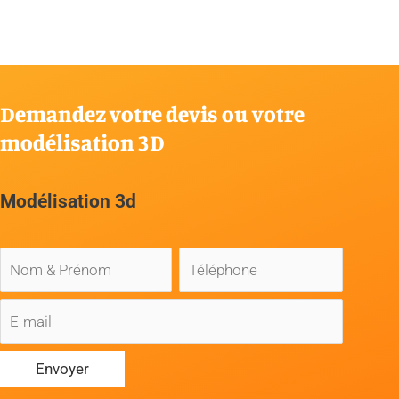
Demandez votre devis ou votre
modélisation 3D
Modélisation 3d
Nom
Téléphone
*
&
Prénom
*
E-
mail
*