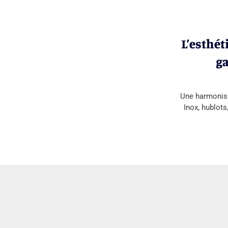
L’esthét
ga
Une harmonisat
Inox, hublots