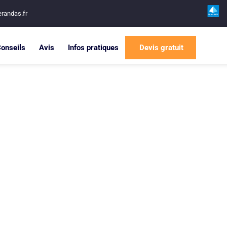
randas.fr
onseils
Avis
Infos pratiques
Devis gratuit