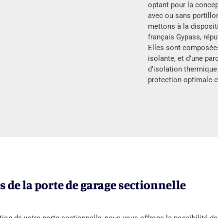
optant pour la concep
avec ou sans portillo
mettons à la disposit
français Gypass, répu
Elles sont composées
isolante, et d’une pa
d’isolation thermiqu
protection optimale c
s de la porte de garage sectionnelle
ion de votre porte sectionnelle, nous vous offrons la possibilité de 