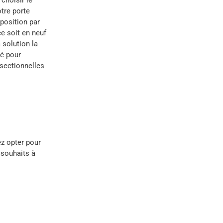
otre porte
position par
ce soit en neuf
 solution la
sé pour
 sectionnelles
ez opter pour
 souhaits à